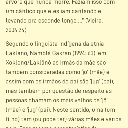
árvore que nunca morre. Faziam isso com
um cântico que eles iam cantando e
levando pra esconde longe….” (Vieira,
2004:24)
Segundo o linguista indígena da etnia
Laklano, Namblá Gakran (1994: 63), em
Xokleng/Laklãnõ as irmãs da mãe são
também consideradas como ‘jõ’ (mãe) e
assim com os irmãos do pai são ‘jug’ (pai),
mas também por questão de respeito as
pessoas chamam os mais velhos de ‘jõ’
(mãe) e ‘jug’ (pai). Neste sentido, uma (um
filho) tem (ou pode ter) várias mães e vários