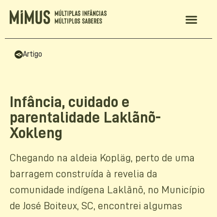
MIMUS 2024
Artigo
Infância, cuidado e
parentalidade Laklãnõ-
Xokleng
Chegando na aldeia Kopläg, perto de uma
barragem construída à revelia da
comunidade indígena Laklãnõ, no Município
de José Boiteux, SC, encontrei algumas