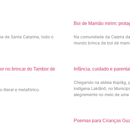
Boi de Mamão mirim: protago
ha de Santa Catarina, todo o
Na comunidade da Caieira da B
mundo brinca de boi de ma
or no brincar do Tambor de
Infância, cuidado e parent
Chegando na aldeia Kopläg, 
indígena Laklãnõ, no Municíp
literal e metafórico.
alegremente no meio de uma
Poemas para Crianças Gua