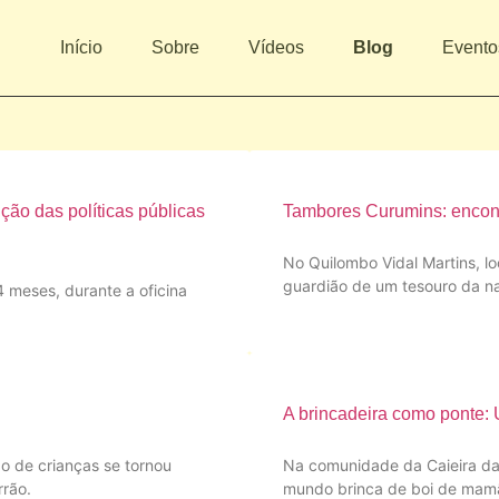
Início
Sobre
Vídeos
Blog
Evento
ção das políticas públicas
Tambores Curumins: encont
No Quilombo Vidal Martins, lo
guardião de um tesouro da na
 meses, durante a oficina
A brincadeira como ponte: 
po de crianças se tornou
Na comunidade da Caieira da B
rrão.
mundo brinca de boi de ma