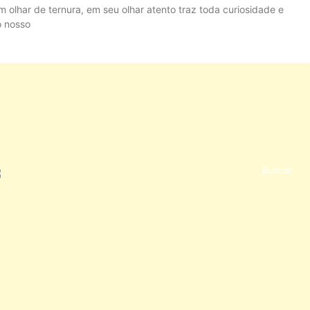
m olhar de ternura, em seu olhar atento traz toda curiosidade e
o nosso