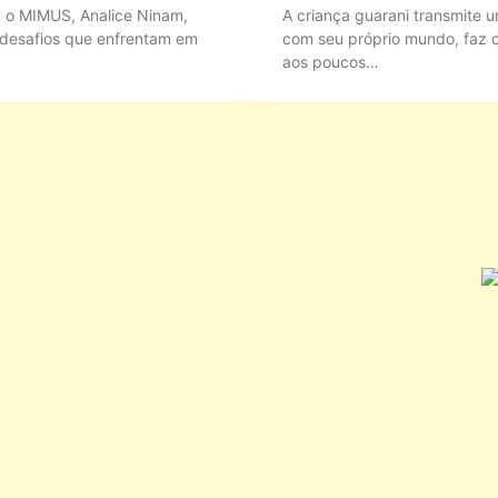
a o MIMUS, Analice Ninam,
A criança guarani transmite u
s desafios que enfrentam em
com seu próprio mundo, faz 
aos poucos…