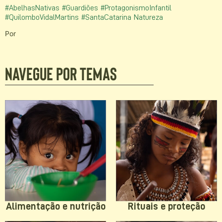
#AbelhasNativas
#Guardiões
#ProtagonismoInfantil
#QuilomboVidalMartins
#SantaCatarina
Natureza
Por
Navegue por temas
Rituais e proteção
Alimentação e nutrição