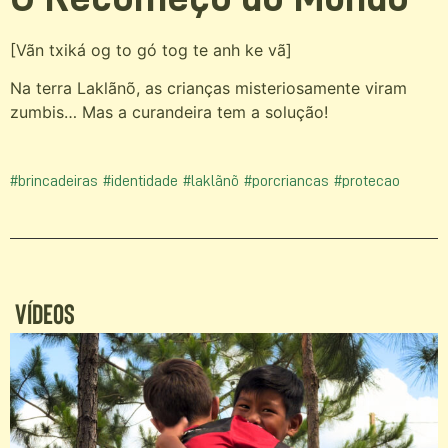
[Vãn txiká og to gó tog te anh ke vã]
Na terra Laklãnõ, as crianças misteriosamente viram
zumbis… Mas a curandeira tem a solução!
#brincadeiras
#identidade
#laklãnõ
#porcriancas
#protecao
Vídeos