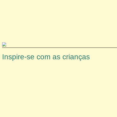
Ir
para
o
conteúdo
Inspire-se com as crianças