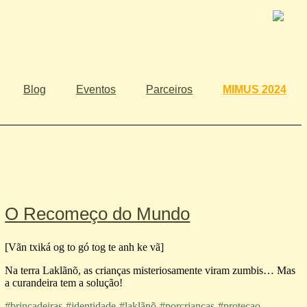
Blog
Eventos
Parceiros
MIMUS 2024
O Recomeço do Mundo
[Vãn txiká og to gó tog te anh ke vã]
Na terra Laklãnõ, as crianças misteriosamente viram zumbis… Mas
a curandeira tem a solução!
#brincadeiras
#identidade
#laklãnõ
#porcriancas
#protecao