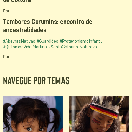
da Cultura
Por
Tambores Curumins: encontro de
ancestralidades
#AbelhasNativas
#Guardiões
#ProtagonismoInfantil
#QuilomboVidalMartins
#SantaCatarina
Natureza
Por
Navegue por temas