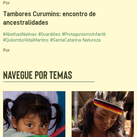
Por
Tambores Curumins: encontro de
ancestralidades
#AbelhasNativas
#Guardiões
#ProtagonismoInfantil
#QuilomboVidalMartins
#SantaCatarina
Natureza
Por
Navegue por temas